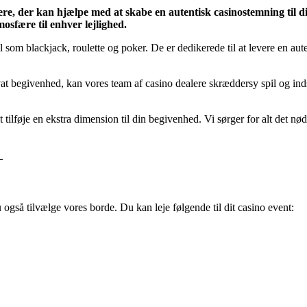
lere, der kan hjælpe med at skabe en autentisk casinostemning til 
osfære til enhver lejlighed.
 som blackjack, roulette og poker. De er dedikerede til at levere en aut
vat begivenhed, kan vores team af casino dealere skræddersy spil og ind
tilføje en ekstra dimension til din begivenhed. Vi sørger for alt det nø
.
u også tilvælge vores borde. Du kan leje følgende til dit casino event: