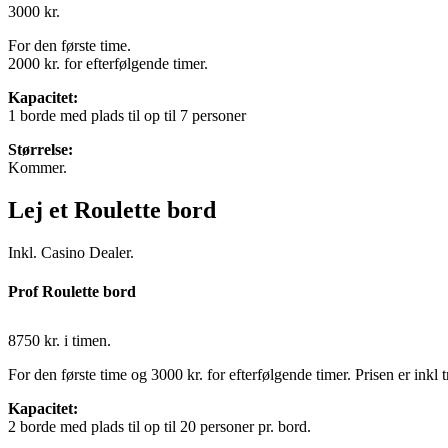
3000
kr.
For den første time.
2000 kr. for efterfølgende timer.
Kapacitet:
1 borde med plads til op til 7 personer
Størrelse:
Kommer.
Lej et Roulette bord
Inkl. Casino Dealer.
Prof Roulette bord
8750
kr. i timen.
For den første time og 3000 kr. for efterfølgende timer. Prisen er inkl 
Kapacitet:
2 borde med plads til op til 20 personer pr. bord.