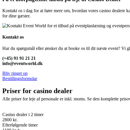
Kontakt os i dag for at høre mere om, hvordan vores casino dealere ka
for dine gæster.
Kontakt os
Har du spørgsmål eller ønsker du at booke os til dit næste event? Vi glæ
(+45) 91 91 21 21
info@eventworld.dk
Bliv ringet op
Bestillingsformular
Priser for casino dealer
Alle priser for leje af personale er inkl. moms. Se den komplette priso
Casino dealer i 2 timer
2800 kr.
Efterfølgende timer