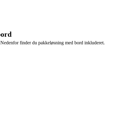
bord
s. Nedenfor finder du pakkeløsning med bord inkluderet.