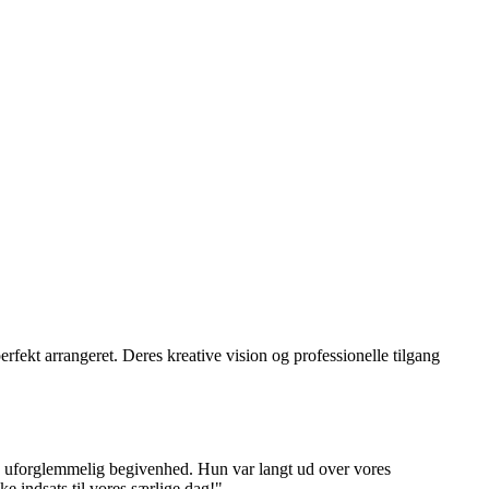
perfekt arrangeret. Deres kreative vision og professionelle tilgang
 en uforglemmelig begivenhed. Hun var langt ud over vores
ke indsats til vores særlige dag!"