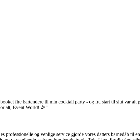
t fire bartendere til min cocktail party - og fra start til slut var alt 
or alt, Event World! 🎉"
des professionelle og venlige service gjorde vores datters barnedåb til
ativ og var smilende, selvom hun havde travlt. Tak, Lina, for din fantastis