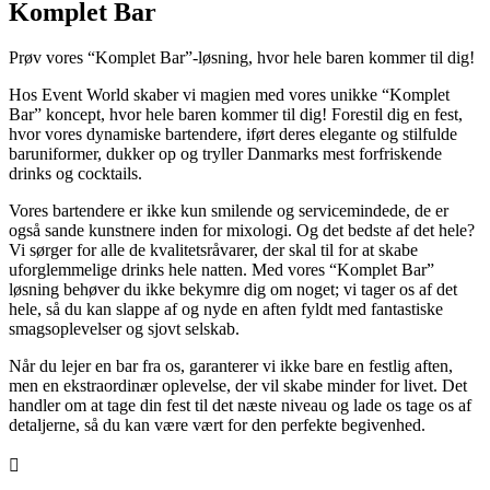
Komplet Bar
Prøv vores “Komplet Bar”-løsning, hvor hele baren kommer til dig!
Hos Event World skaber vi magien med vores unikke “Komplet
Bar” koncept, hvor hele baren kommer til dig! Forestil dig en fest,
hvor vores dynamiske bartendere, iført deres elegante og stilfulde
baruniformer, dukker op og tryller Danmarks mest forfriskende
drinks og cocktails.
Vores bartendere er ikke kun smilende og servicemindede, de er
også sande kunstnere inden for mixologi. Og det bedste af det hele?
Vi sørger for alle de kvalitetsråvarer, der skal til for at skabe
uforglemmelige drinks hele natten. Med vores “Komplet Bar”
løsning behøver du ikke bekymre dig om noget; vi tager os af det
hele, så du kan slappe af og nyde en aften fyldt med fantastiske
smagsoplevelser og sjovt selskab.
Når du lejer en bar fra os, garanterer vi ikke bare en festlig aften,
men en ekstraordinær oplevelse, der vil skabe minder for livet. Det
handler om at tage din fest til det næste niveau og lade os tage os af
detaljerne, så du kan være vært for den perfekte begivenhed.
