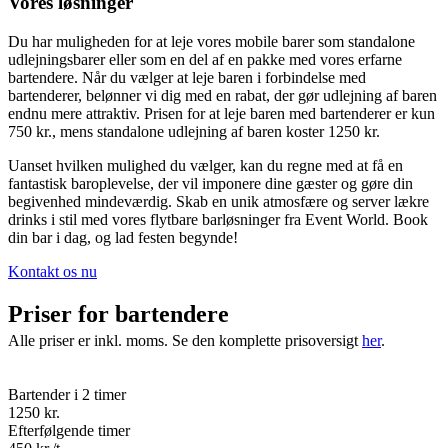
Vores løsninger
Du har muligheden for at leje vores mobile barer som standalone
udlejningsbarer eller som en del af en pakke med vores erfarne
bartendere. Når du vælger at leje baren i forbindelse med
bartenderer, belønner vi dig med en rabat, der gør udlejning af baren
endnu mere attraktiv. Prisen for at leje baren med bartenderer er kun
750 kr., mens standalone udlejning af baren koster 1250 kr.
Uanset hvilken mulighed du vælger, kan du regne med at få en
fantastisk baroplevelse, der vil imponere dine gæster og gøre din
begivenhed mindeværdig. Skab en unik atmosfære og server lækre
drinks i stil med vores flytbare barløsninger fra Event World. Book
din bar i dag, og lad festen begynde!
Kontakt os nu
Priser for bartendere
Alle priser er inkl. moms. Se den komplette prisoversigt
her
.
Bartender i 2 timer
1250 kr.
Efterfølgende timer