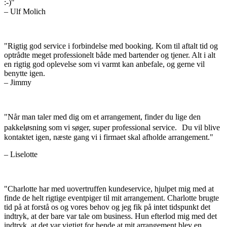
:-)"
–
Ulf Molich
"Rigtig god service i forbindelse med booking. Kom til aftalt tid og
optrådte meget professionelt både med bartender og tjener. Alt i alt
en rigtig god oplevelse som vi varmt kan anbefale, og gerne vil
benytte igen.
–
Jimmy
"Når man taler med dig om et arrangement, finder du lige den
pakkeløsning som vi søger, super professional service. Du vil blive
kontaktet igen, næste gang vi i firmaet skal afholde arrangement."
–
Liselotte
"Charlotte har med uovertruffen kundeservice, hjulpet mig med at
finde de helt rigtige eventpiger til mit arrangement. Charlotte brugte
tid på at forstå os og vores behov og jeg fik på intet tidspunkt det
indtryk, at der bare var tale om business. Hun efterlod mig med det
indtryk, at det var vigtigt for hende at mit arrangement blev en