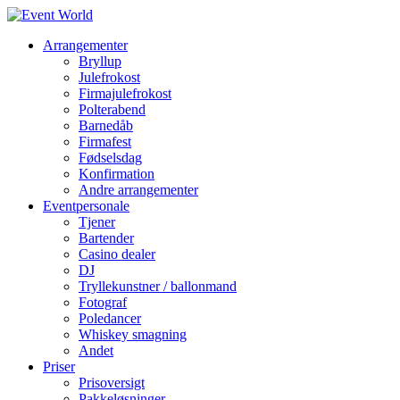
Arrangementer
Bryllup
Julefrokost
Firmajulefrokost
Polterabend
Barnedåb
Firmafest
Fødselsdag
Konfirmation
Andre arrangementer
Eventpersonale
Tjener
Bartender
Casino dealer
DJ
Tryllekunstner / ballonmand
Fotograf
Poledancer
Whiskey smagning
Andet
Priser
Prisoversigt
Pakkeløsninger