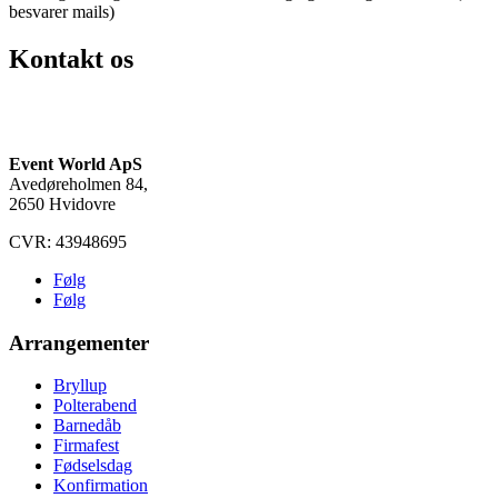
besvarer mails)
Kontakt os
(+45) 91 91 21 21
info@eventworld.dk
Event World ApS
Avedøreholmen 84,
2650 Hvidovre
CVR: 43948695
Følg
Følg
Arrangementer
Bryllup
Polterabend
Barnedåb
Firmafest
Fødselsdag
Konfirmation