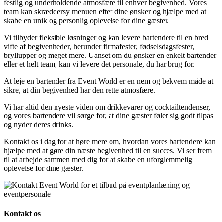
festlig og underholdende atmosfære til enhver begivenhed. Vores
team kan skræddersy menuen efter dine ønsker og hjælpe med at
skabe en unik og personlig oplevelse for dine gæster.
Vi tilbyder fleksible løsninger og kan levere bartendere til en bred
vifte af begivenheder, herunder firmafester, fødselsdagsfester,
bryllupper og meget mere. Uanset om du ønsker en enkelt bartender
eller et helt team, kan vi levere det personale, du har brug for.
At leje en bartender fra Event World er en nem og bekvem måde at
sikre, at din begivenhed har den rette atmosfære.
Vi har altid den nyeste viden om drikkevarer og cocktailtendenser,
og vores bartendere vil sørge for, at dine gæster føler sig godt tilpas
og nyder deres drinks.
Kontakt os i dag for at høre mere om, hvordan vores bartendere kan
hjælpe med at gøre din næste begivenhed til en succes. Vi ser frem
til at arbejde sammen med dig for at skabe en uforglemmelig
oplevelse for dine gæster.
Kontakt os