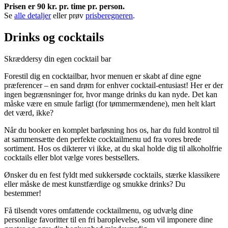
Prisen er 90 kr. pr. time pr. person.
Se
alle detaljer
eller prøv
prisberegneren
.
Drinks og cocktails
Skræddersy din egen cocktail bar
Forestil dig en cocktailbar, hvor menuen er skabt af dine egne
præferencer – en sand drøm for enhver cocktail-entusiast! Her er der
ingen begrænsninger for, hvor mange drinks du kan nyde. Det kan
måske være en smule farligt (for tømmermændene), men helt klart
det værd, ikke?
Når du booker en komplet barløsning hos os, har du fuld kontrol til
at sammensætte den perfekte cocktailmenu ud fra vores brede
sortiment. Hos os dikterer vi ikke, at du skal holde dig til alkoholfrie
cocktails eller blot vælge vores bestsellers.
Ønsker du en fest fyldt med sukkersøde cocktails, stærke klassikere
eller måske de mest kunstfærdige og smukke drinks? Du
bestemmer!
Få tilsendt vores omfattende cocktailmenu, og udvælg dine
personlige favoritter til en fri baroplevelse, som vil imponere dine