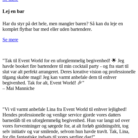
Lej en bar
Har du styr på det hele, men mangler baren? Så kan du leje en
komplet flytbar bar med eller uden bartendere.
Se mere
"Tak til Event World for en uforglemmelig begivenhed! 🌟 Jeg
havde booket fire bartendere til min cocktail party - og fra start til
slut var alt perfekt arrangeret. Deres kreative vision og professionelle
tilgang skabte magi! Jeg kan varmt anbefale dem til enhver
begivenhed. Tak for alt, Event World! 🎉"
–
Mai Manniche
"Vi vil varmt anbefale Lina fra Event World til enhver lejlighed!
Hendes professionelle og venlige service gjorde vores datters
barnedåb til en uforglemmelig begivenhed. Hun var langt ud over
vores forventninger og sørgede for, at alt forløb gnidningsfrit, tog
selv initiativ og var smilende, selvom hun havde travlt. Tak, Lina,
for din fantastiske indsats til vores særlige dag!"