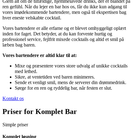
Glem alt om de tilfældige, hjemmelavede drinks, der er blandet på
ren gefühl. Når du lejer en bar hos os, får du ikke kun adgang til
vores imødekommende bartendere, men også til ekspertisen bag
hver eneste velskabte cocktail.
Vores bartendere er alle erfarne og er blevet omhyggeligt oplært
inden for faget. Det betyder, at du kan forvente hurtig og
professionel service, fejlfrit mixede cocktails og altid et smil på
læben bag baren.
Vores bartendere er altid klar til at:
Mixe og præsentere vores store udvalg af unikke cocktails
med lethed.
Sikre, at ventetiden ved baren minimeres.
Sende et venligt smil, mens de serverer din drømmedrink.
Sørge for en ren og ryddelig bar, når festen er slut.
Kontakt os
Priser for Komplet Bar
Simple priser
Komplet løsning