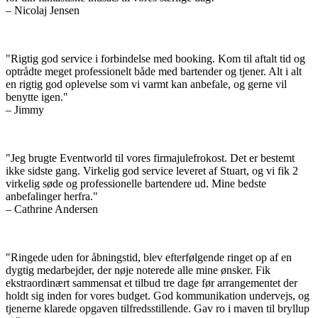
– Nicolaj Jensen
"Rigtig god service i forbindelse med booking. Kom til aftalt tid og
optrådte meget professionelt både med bartender og tjener. Alt i alt
en rigtig god oplevelse som vi varmt kan anbefale, og gerne vil
benytte igen."
– Jimmy
"Jeg brugte Eventworld til vores firmajulefrokost. Det er bestemt
ikke sidste gang. Virkelig god service leveret af Stuart, og vi fik 2
virkelig søde og professionelle bartendere ud. Mine bedste
anbefalinger herfra."
– Cathrine Andersen
"Ringede uden for åbningstid, blev efterfølgende ringet op af en
dygtig medarbejder, der nøje noterede alle mine ønsker. Fik
ekstraordinært sammensat et tilbud tre dage før arrangementet der
holdt sig inden for vores budget. God kommunikation undervejs, og
tjenerne klarede opgaven tilfredsstillende. Gav ro i maven til bryllup